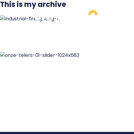
This is my archive
RelyOn Nutec
Conversie verhogende webshop voor online curcussen R
Delivering the
freshest
greens
Een moderne, super frisse website voor de grootste gro
Over de NOS rewamped
De NOS bericht dagelijks over de wereld om ons heen. Vi
zelf valt ook veel te vertellen.